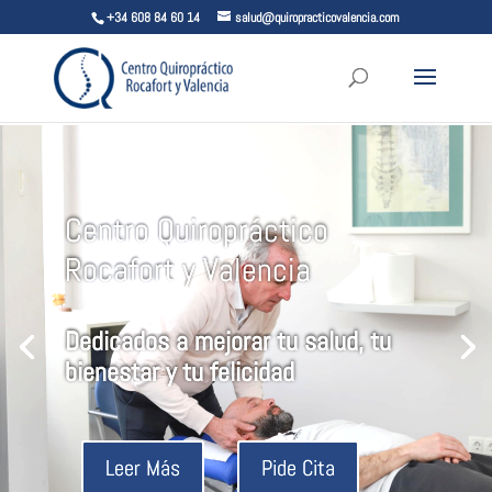
+34 608 84 60 14
salud@quiropracticovalencia.com
Centro Quiropráctico
Rocafort y Valencia
Dedicados a mejorar tu salud, tu
bienestar y tu felicidad
Leer Más
Pide Cita