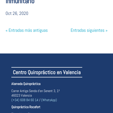
inmunitario
Oct 26, 2020
« Entradas más antiguas
Entradas siguientes »
Centro Quiropráctico en Valencia
Alameda Quiropráctica
Carrer Antiga Senda d’en Senent 3, 1º
46023 Valencia
(+34) 608 84 60 14
/
(WhatsApp)
Quiropráctica Rocafort