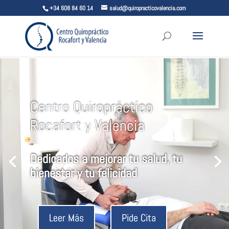
+34 608 84 60 14
salud@quiropracticovalencia.com
Centro Quiropráctico
Rocafort y Valencia
Dedicados a mejorar tu salud, tu
bienestar y tu felicidad
Leer Más
Pide Cita