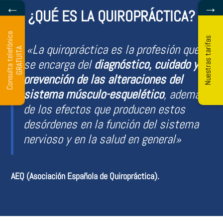
←
→
¿QUÉ ES LA QUIROPRÁCTICA?
C
o
n
s
u
l
t
a
t
e
l
e
ó
n
i
c
a
G
R
A
T
U
I
T
Nuestras tarifas
«La quiropráctica es la profesión que
f
A
se encarga del
diagnóstico, cuidado y
prevención de las alteraciones del
sistema músculo-esquelético
, además
de los efectos que producen estos
desórdenes en la función del sistema
nervioso y en la salud en general»
AEQ (Asociación Española de Quiropráctica).