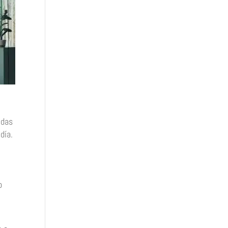
idas
día.
o