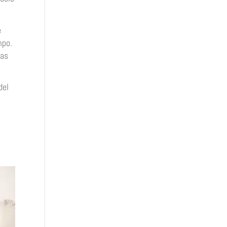
e
mpo.
ras
del