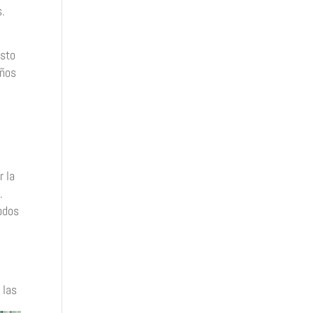
s.
esto
años
r la
.
odos
 las