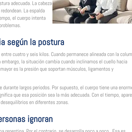
stura adecuada. La cabeza
e redondean. La espalda
iempo, el cuerpo intenta
 problemas.
ia según la postura
entre cuatro y seis kilos. Cuando permanece alineada con la colu
in embargo, la situación cambia cuando inclinamos el cuello hacia
, mayor es la presión que soportan músculos, ligamentos y
 durante largos periodos. Por supuesto, el cuerpo tiene una enorm
gnifica que esa posición sea la más adecuada. Con el tiempo, apar
esequilibrios en diferentes zonas.
ersonas ignoran
a repentina. Por el contrario, se desarrolla poco a poco. Esa es