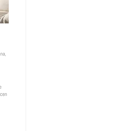
mna,
e
ecen