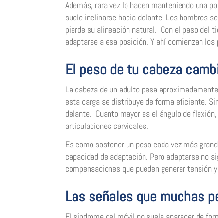
Además, rara vez lo hacen manteniendo una po
suele inclinarse hacia delante. Los hombros s
pierde su alineación natural. Con el paso del t
adaptarse a esa posición. Y ahí comienzan los
El peso de tu cabeza camb
La cabeza de un adulto pesa aproximadamente 
esta carga se distribuye de forma eficiente. S
delante. Cuanto mayor es el ángulo de flexión
articulaciones cervicales.
Es como sostener un peso cada vez más grande
capacidad de adaptación. Pero adaptarse no si
compensaciones que pueden generar tensión y d
Las señales que muchas p
El síndrome del móvil no suele aparecer de form