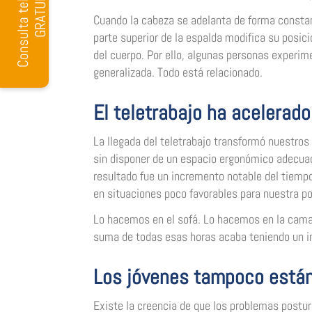
C
o
n
s
u
l
t
a
t
e
l
e
f
ó
n
i
c
a
G
R
A
T
U
I
T
A
Cuando la cabeza se adelanta de forma constan
parte superior de la espalda modifica su pos
del cuerpo. Por ello, algunas personas experim
generalizada. Todo está relacionado.
El teletrabajo ha acelerad
La llegada del teletrabajo transformó nuestro
sin disponer de un espacio ergonómico adecuado
resultado fue un incremento notable del tiemp
en situaciones poco favorables para nuestra po
Lo hacemos en el sofá. Lo hacemos en la cam
suma de todas esas horas acaba teniendo un im
Los jóvenes tampoco están 
Existe la creencia de que los problemas postur