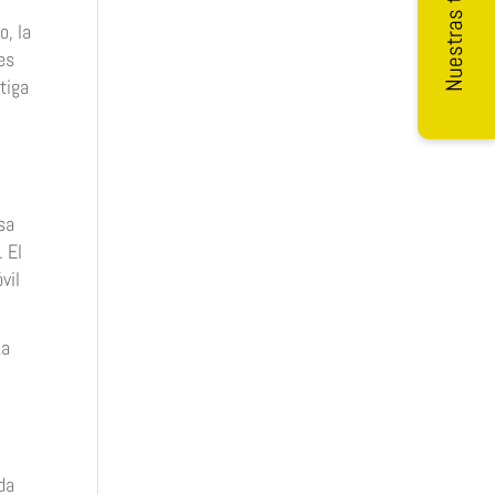
Nuestras tarifas
o, la
es
tiga
sa
. El
vil
La
da