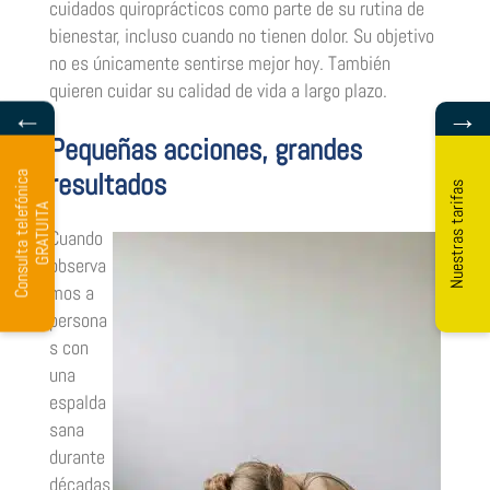
cuidados quiroprácticos como parte de su rutina de
bienestar, incluso cuando no tienen dolor. Su objetivo
no es únicamente sentirse mejor hoy. También
quieren cuidar su calidad de vida a largo plazo.
←
→
Pequeñas acciones, grandes
resultados
C
o
n
s
u
l
t
a
t
e
l
e
ó
n
i
c
a
G
R
A
T
U
I
T
Nuestras tarifas
f
A
Cuando
observa
mos a
persona
s con
una
espalda
sana
durante
décadas