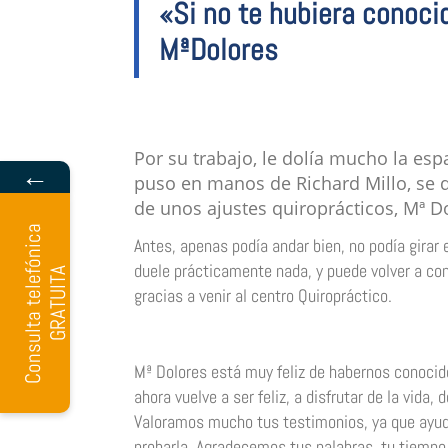
«Si no te hubiera conoci
MªDolores
Por su trabajo, le dolía mucho la esp
←
puso en manos de Richard Millo, se d
de unos ajustes quiroprácticos, Mª 
C
o
n
s
u
l
t
a
t
e
l
e
f
ó
n
i
c
a
G
R
A
T
U
I
T
Antes, apenas podía andar bien, no podía girar 
duele prácticamente nada, y puede volver a con
A
gracias a venir al centro Quiropráctico.
Mª Dolores está muy feliz de habernos conocido
ahora vuelve a ser feliz, a disfrutar de la vida
Valoramos mucho tus testimonios, ya que ayuda
probarla. Agradecemos tus palabras, tu tiempo y