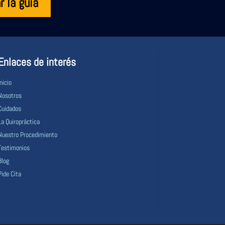
 la guía
Enlaces de interés
Inicio
Nosotros
Cuidados
La Quiropráctica
Nuestro Procedimiento
Testimonios
Blog
Pide Cita