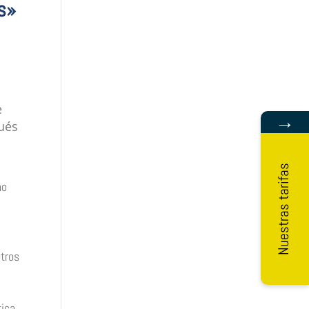
es»
e
→
pués
Nuestras tarifas
ho
otros
ica.